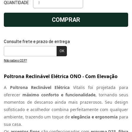
QUANTIDADE
COMPRAR
Consulte frete e prazo de entrega
Não sabe o CEP?
Poltrona Reclinável Elétrica ONO - Com Elevação
A
Poltrona Reclinável Elétrica
Vitalis foi projetada para
oferecer
máximo conforto e funcionalidade
, tornando seus
momentos de descanso ainda mais prazerosos. Seu design
sofisticado e acolhedor combina perfeitamente com qualquer
ambiente, trazendo um toque de
elegância e ergonomia
para
sua casa.
Os
assentos fixos
são confeccionados com
espuma D23, fibra