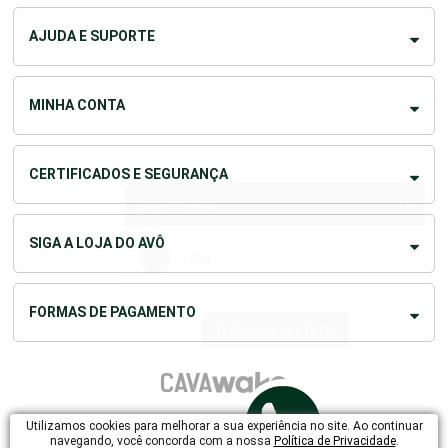
AJUDA E SUPORTE
MINHA CONTA
CERTIFICADOS E SEGURANÇA
×
Loja do Avô
SIGA A LOJA DO AVÔ
Olá! Na Loja do
FORMAS DE PAGAMENTO
Entre em contato!
LOJA DO AVO COMERCIO DE PRODUTOS ESPECIALIZADOS PARA TERCEIRA
Utilizamos cookies para melhorar a sua experiência no site. Ao continuar
IDADE LTDA -
11.977.828/0001-10
Rua Rocha Pombo, 81 -
Juvevê -
Curitiba/PR
navegando, você concorda com a nossa
Política de Privacidade
.