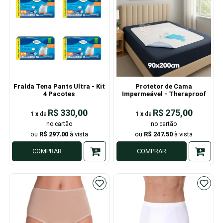
Fralda Tena Pants Ultra - Kit
Protetor de Cama
4 Pacotes
Impermeável - Theraproof
R$ 330,00
R$ 275,00
1
x
de
1
x
de
R$ 297,00
R$ 247,50
COMPRAR
COMPRAR