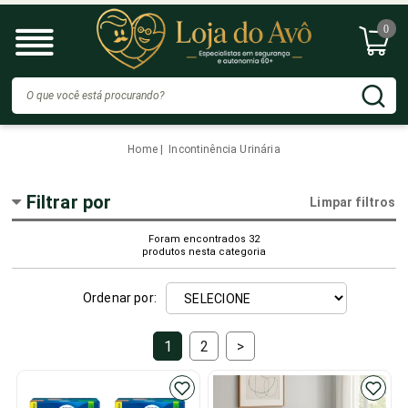
0
Home
Incontinência Urinária
Filtrar por
Limpar filtros
Foram encontrados
32
produtos nesta categoria
Ordenar por:
1
2
>