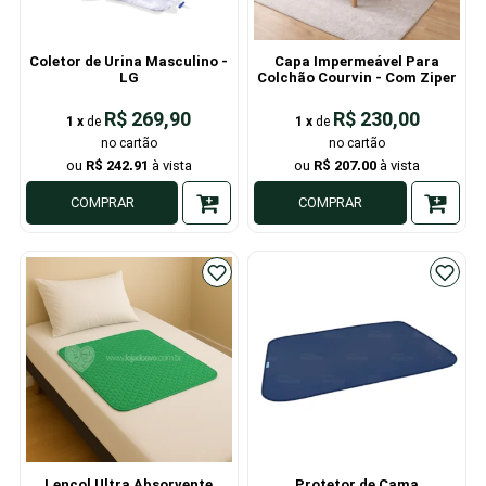
Coletor de Urina Masculino -
Capa Impermeável Para
LG
Colchão Courvin - Com Ziper
R$ 269,90
R$ 230,00
1
x
de
1
x
de
R$ 242,91
R$ 207,00
COMPRAR
COMPRAR
Lençol Ultra Absorvente
Protetor de Cama