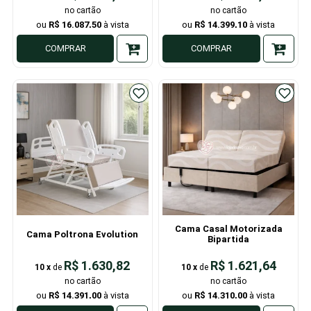
R$ 16.087,50
R$ 14.399,10
COMPRAR
COMPRAR
Cama Casal Motorizada
Cama Poltrona Evolution
Bipartida
R$ 1.630,82
R$ 1.621,64
10
x
de
10
x
de
R$ 14.391,00
R$ 14.310,00