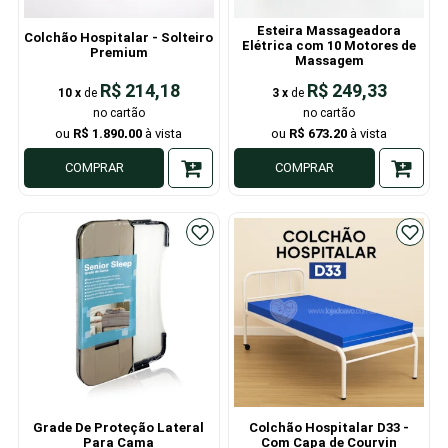
Esteira Massageadora
Colchão Hospitalar - Solteiro
Elétrica com 10 Motores de
Premium
Massagem
R$ 214,18
R$ 249,33
10
x
de
3
x
de
R$ 1.890,00
R$ 673,20
COMPRAR
COMPRAR
Grade De Proteção Lateral
Colchão Hospitalar D33 -
Para Cama
Com Capa de Courvin