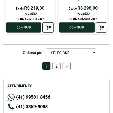
R$ 219,30
R$ 298,00
3
x
de
2
x
de
R$ 592,11
R$ 536,40
COMPRAR
COMPRAR
Ordenar por:
1
2
>
ATENDIMENTO
(41) 99581-8456
(41) 3359-9088