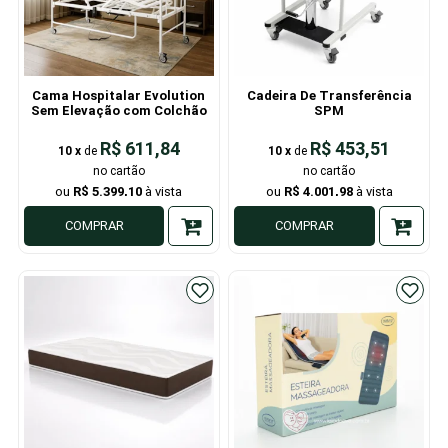
Cama Hospitalar Evolution
Cadeira De Transferência
Sem Elevação com Colchão
SPM
R$ 611,84
R$ 453,51
10
x
de
10
x
de
R$ 5.399,10
R$ 4.001,98
COMPRAR
COMPRAR