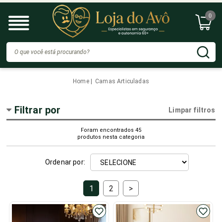
0
Home
Camas Articuladas
Filtrar por
Limpar filtros
Foram encontrados
45
produtos nesta categoria
Ordenar por:
1
2
>