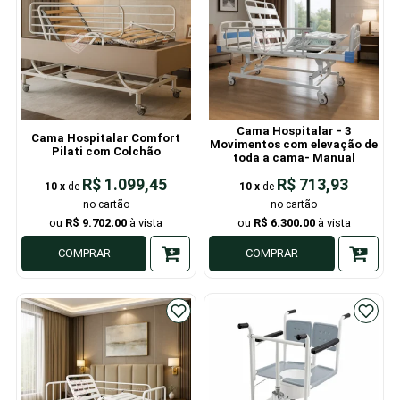
Cama Hospitalar - 3
Cama Hospitalar Comfort
Movimentos com elevação de
Pilati com Colchão
toda a cama- Manual
R$ 1.099,45
R$ 713,93
10
x
de
10
x
de
R$ 9.702,00
R$ 6.300,00
COMPRAR
COMPRAR