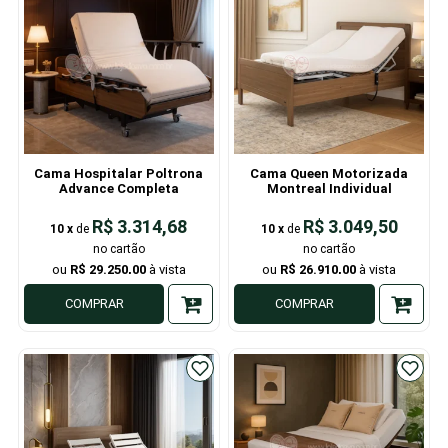
Cama Hospitalar Poltrona
Cama Queen Motorizada
Advance Completa
Montreal Individual
R$ 3.314,68
R$ 3.049,50
10
x
de
10
x
de
R$ 29.250,00
R$ 26.910,00
COMPRAR
COMPRAR