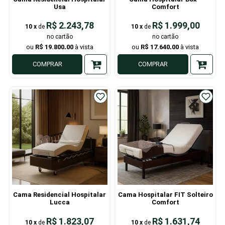
Usa
Comfort
R$ 2.243,78
R$ 1.999,00
10
x
de
10
x
de
R$ 19.800,00
R$ 17.640,00
COMPRAR
COMPRAR
Cama Residencial Hospitalar
Cama Hospitalar FIT Solteiro
Lucca
Comfort
R$ 1.823,07
R$ 1.631,74
10
x
de
10
x
de