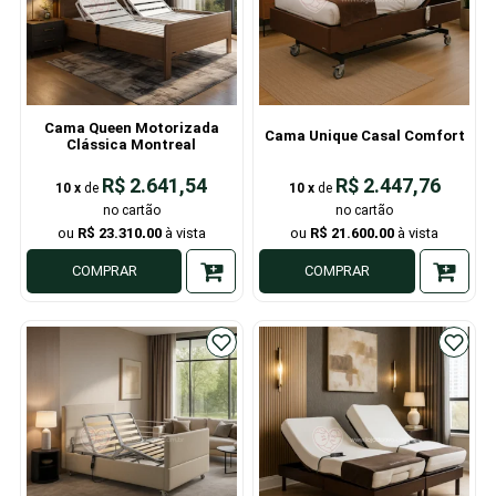
Cama Queen Motorizada
Cama Unique Casal Comfort
Clássica Montreal
R$ 2.641,54
R$ 2.447,76
10
x
de
10
x
de
R$ 23.310,00
R$ 21.600,00
COMPRAR
COMPRAR