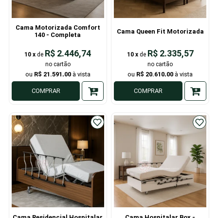
Cama Motorizada Comfort
Cama Queen Fit Motorizada
140 - Completa
R$ 2.446,74
R$ 2.335,57
10
x
de
10
x
de
R$ 21.591,00
R$ 20.610,00
COMPRAR
COMPRAR
Cama Residencial Hospitalar
Cama Hospitalar Box -