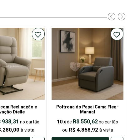
 com Reclinação e
Poltrona do Papai Cama Flex -
Pol
vação Dielle
Manual
 938,31
R$ 550,62
10
x
1
de
8.280,00
R$ 4.858,92