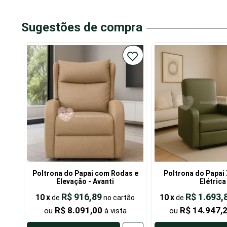
Sugestões de compra
Poltrona do Papai com Rodas e
Poltrona do Papai 
Elevação - Avanti
Elétrica
R$ 916,89
R$ 1.693,
10
x
10
x
de
de
R$ 8.091,00
R$ 14.947,