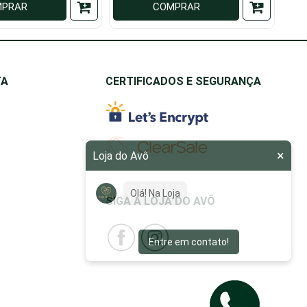
MPRAR
COMPRAR
TA
CERTIFICADOS E SEGURANÇA
×
Loja do Avô
Olá! Na Loja do Avô, nosso
objetivo é fac
SIGA A LOJA DO AVÔ
Entre em contato!