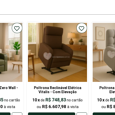
Zero Wall -
Poltrona Reclinável Elétrica
Poltrona
Vitalis - Com Elevação
Ele
85
R$ 748,83
R$
10
x
10
x
de
de
20
R$ 6.607,98
R$ 