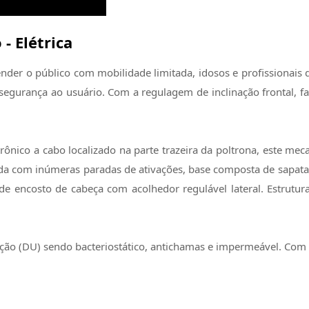
- Elétrica
nder o público com mobilidade limitada, idosos e profissionais
gurança ao usuário. Com a regulagem de inclinação frontal, facil
trônico a cabo localizado na parte trazeira da poltrona, este me
da com inúmeras paradas de ativações, base composta de sapatas 
de encosto de cabeça com acolhedor regulável lateral. Estrutu
ção (DU) sendo bacteriostático, antichamas e impermeável. Com po