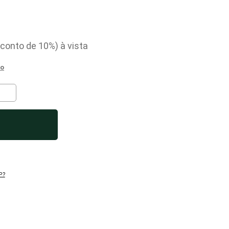
sconto
de
10%)
P?