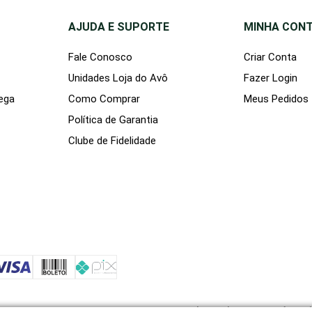
AJUDA E SUPORTE
MINHA CON
Fale Conosco
Criar Conta
Unidades Loja do Avô
Fazer Login
rega
Como Comprar
Meus Pedidos
Política de Garantia
Clube de Fidelidade
EIRA IDADE LTDA -
11.977.828/0001-10
Rua Rocha Pombo, 81 -
Juvevê -
Curi