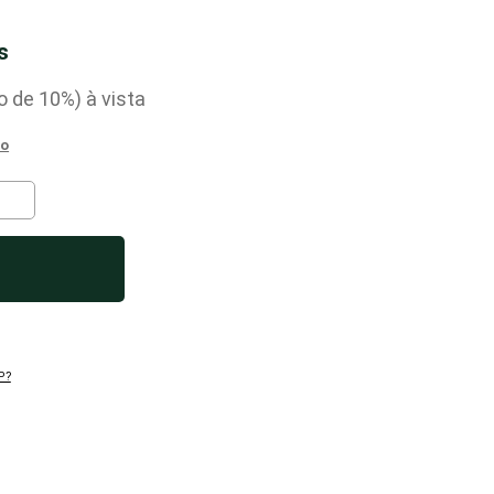
s
o
de
10%)
P?