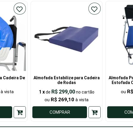
a Cadeira De
Almofada Estabilize para Cadeira
Almofada Pa
de Rodas
Estofada C
R$ 299,00
R$
1
x
de
R$ 269,10
COMPRAR
CO