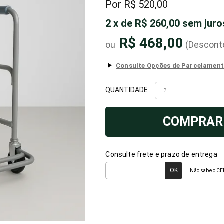
R$ 520,00
2
x
de
R$ 260,00
sem juro
R$ 468,00
(Descont
QUANTIDADE
COMPRAR
Consulte frete e prazo de entrega
Não sabe o CE