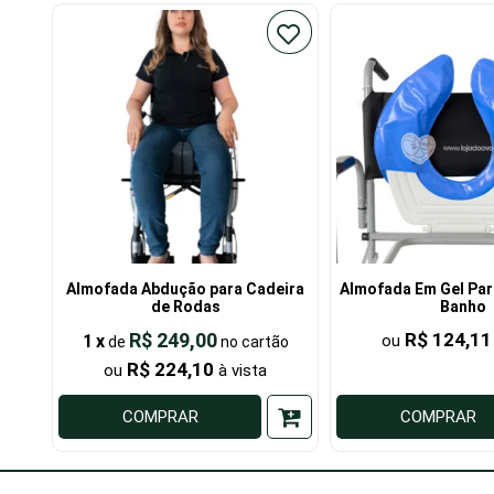
Almofada Abdução para Cadeira
Almofada Em Gel Par
de Rodas
Banho
R$ 249,00
R$ 124,11
1
x
de
R$ 224,10
COMPRAR
COMPRAR