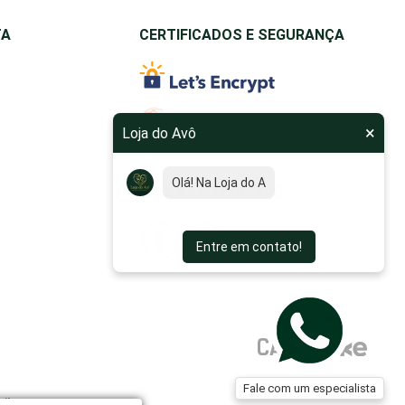
TA
CERTIFICADOS E SEGURANÇA
×
Loja do Avô
Olá! Na Loja do Avô, nosso
objetivo é fa
SIGA A LOJA DO AVÔ
Entre em contato!
Fale com um especialista
tiba/PR -
80.030-390