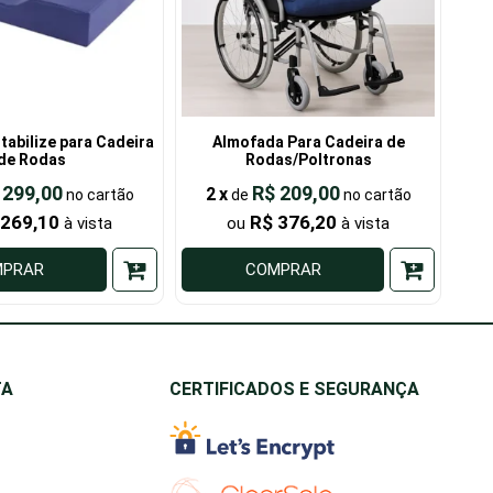
tabilize para Cadeira
Almofada Para Cadeira de
As
de Rodas
Rodas/Poltronas
 299,00
R$ 209,00
2
x
de
 269,10
R$ 376,20
MPRAR
COMPRAR
TA
CERTIFICADOS E SEGURANÇA