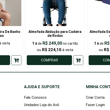
ira De Banho
Almofada Abdução para Cadeira
Almofada Es
Duo
de Rodas
R$ 249,00
R$
1
x
1
x
de
de
R$ 224,10
R$
COMPRAR
CO
AJUDA E SUPORTE
MINHA CON
Fale Conosco
Criar Conta
Unidades Loja do Avô
Fazer Login