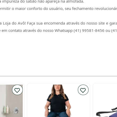
e a impureza do sabão não apareça na almofada.
rmitir o maior conforto do usuário, seu fechamento revolucionário
a Loja do Avô! Faça sua encomenda através do nosso site e ga
tre em contato através do nosso Whatsapp (41) 99581-8456 ou (4