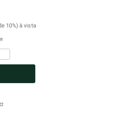
de
10%)
P?