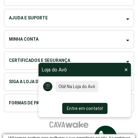
AJUDA E SUPORTE
MINHA CONTA
CERTIFICADOS E SEGURANÇA
×
Loja do Avô
SIGA A LOJA DO AVÔ
Olá! Na Loja do Avô, nosso
obj
FORMAS DE PAGAMENTO
Entre em contato!
LOJA DO AVO COMERCIO DE PRODUTOS ESPECIALIZADOS PARA TERCEIRA