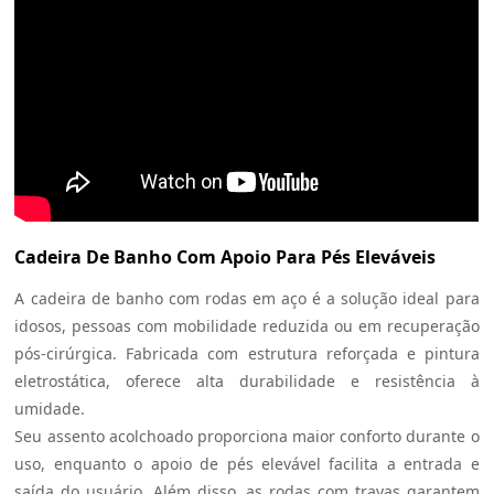
Cadeira De Banho Com Apoio Para Pés Eleváveis
A cadeira de banho com rodas em aço é a solução ideal para
idosos, pessoas com mobilidade reduzida ou em recuperação
pós-cirúrgica. Fabricada com estrutura reforçada e pintura
eletrostática, oferece alta durabilidade e resistência à
umidade.
Seu assento acolchoado proporciona maior conforto durante o
uso, enquanto o apoio de pés elevável facilita a entrada e
saída do usuário. Além disso, as rodas com travas garantem