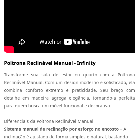
Poltrona Reclinável Manual - Infinity
Transforme sua sala de estar ou quarto com a Poltrona
Reclinável Manual. Com um design moderno e sofisticado, ela
combina conforto extremo e praticidade. Seu braço com
detalhe em madeira agrega elegância, tornando-a perfeita
para quem busca um móvel funcional e decorativo.
Diferenciais da Poltrona Reclinável Manual:
Sistema manual de reclinação por esforço no encosto
– A
inclinação é ajustada de forma simples e natural, bastando